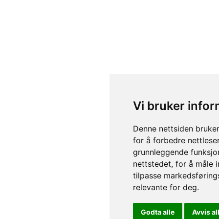
Vi bruker info
Denne nettsiden bruker
for å forbedre nettlese
grunnleggende funksjon
nettstedet
,
for å måle 
tilpasse markedsføring
relevante for deg
.
Godta alle
Avvis al