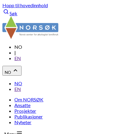
Hopp til hovedinnhold
Søk
NO
|
EN
NO
NO
EN
Om NORSØK
Ansatte
Prosjekter
Publikasjoner
Nyheter
Meny