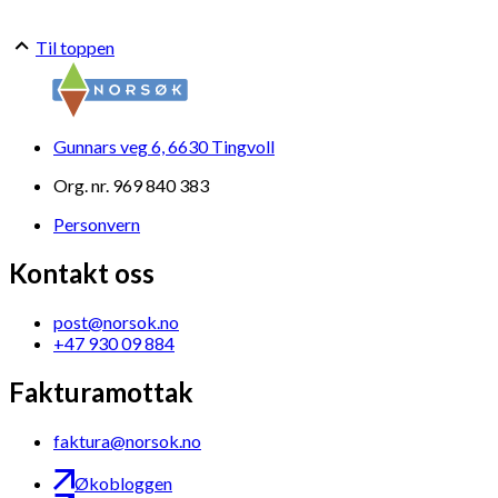
Til toppen
Gunnars veg 6, 6630 Tingvoll
Org. nr. 969 840 383
Personvern
Kontakt oss
post@norsok.no
+47 930 09 884
Fakturamottak
faktura@norsok.no
Økobloggen