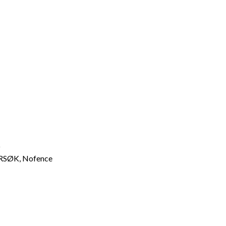
O
ORSØK, Nofence