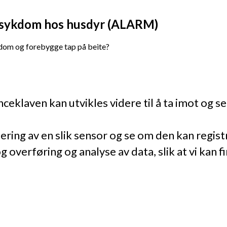
v sykdom hos husdyr (ALARM)
ykdom og forebygge tap på beite?
ceklaven kan utvikles videre til å ta imot og s
ssering av en slik sensor og se om den kan regi
 overføring og analyse av data, slik at vi kan f