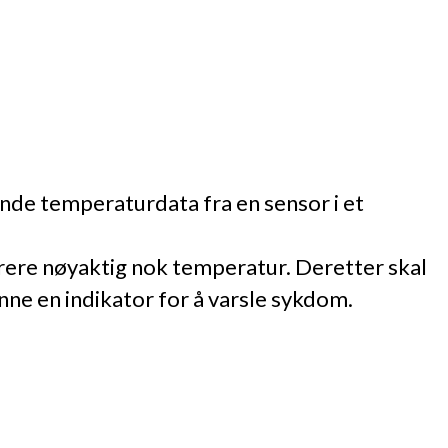
ende temperaturdata fra en sensor i et
strere nøyaktig nok temperatur. Deretter skal
inne en indikator for å varsle sykdom.