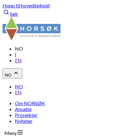
Hopp til hovedinnhold
Søk
NO
|
EN
NO
NO
EN
Om NORSØK
Ansatte
Prosjekter
Nyheter
Meny