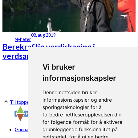
08. aug 2019
Nyheter
Berekraftig verdiskaping i
verdsarvområde?
Vi bruker
informasjonskapsler
Denne nettsiden bruker
informasjonskapsler og andre
Til toppen
sporingsteknologier for å
forbedre nettleseropplevelsen din
for følgende formål:
for å aktivere
Gunnars veg 6, 6630 Tingvoll
grunnleggende funksjonalitet på
nettstedet
,
for å gi en bedre