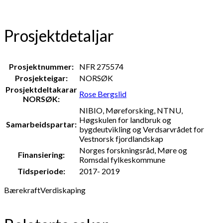
Prosjektdetaljar
Prosjektnummer:
NFR 275574
Prosjekteigar:
NORSØK
Prosjektdeltakarar
Rose Bergslid
NORSØK:
NIBIO, Møreforsking, NTNU,
Høgskulen for landbruk og
Samarbeidspartar:
bygdeutvikling og Verdsarvrådet for
Vestnorsk fjordlandskap
Norges forskningsråd, Møre og
Finansiering:
Romsdal fylkeskommune
Tidsperiode:
2017- 2019
Bærekraft
Verdiskaping