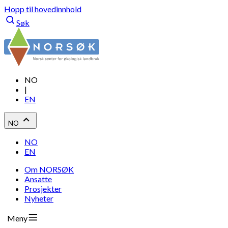
Hopp til hovedinnhold
Søk
NO
|
EN
NO
NO
EN
Om NORSØK
Ansatte
Prosjekter
Nyheter
Meny