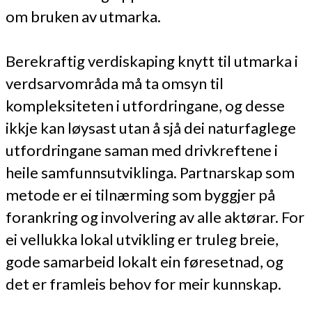
om bruken av utmarka.
Berekraftig verdiskaping knytt til utmarka i
verdsarvområda må ta omsyn til
kompleksiteten i utfordringane, og desse
ikkje kan løysast utan å sjå dei naturfaglege
utfordringane saman med drivkreftene i
heile samfunnsutviklinga. Partnarskap som
metode er ei tilnærming som byggjer på
forankring og involvering av alle aktørar. For
ei vellukka lokal utvikling er truleg breie,
gode samarbeid lokalt ein føresetnad, og
det er framleis behov for meir kunnskap.