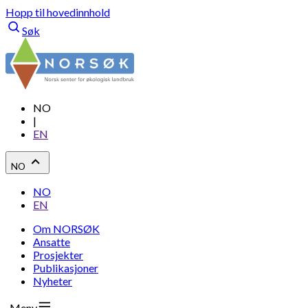
Hopp til hovedinnhold
Søk
NO
|
EN
NO
NO
EN
Om NORSØK
Ansatte
Prosjekter
Publikasjoner
Nyheter
Meny