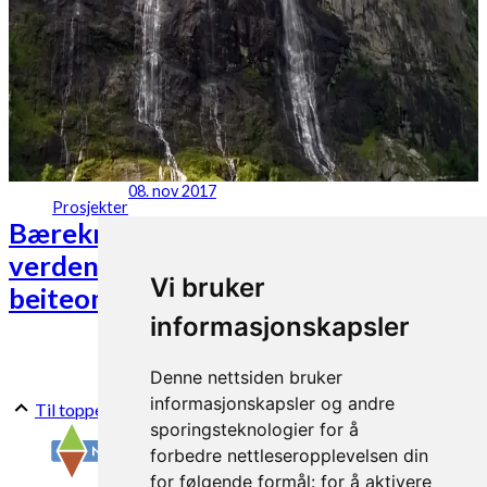
08. nov 2017
Prosjekter
Bærekraftig verdiskaping i
verdensarvområder og andre
Vi bruker
beiteområder
informasjonskapsler
Denne nettsiden bruker
informasjonskapsler og andre
Til toppen
sporingsteknologier for å
forbedre nettleseropplevelsen din
for følgende formål:
for å aktivere