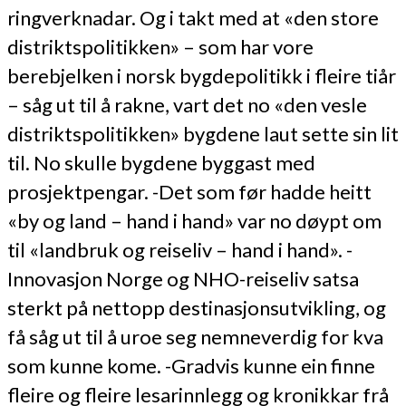
ringverknadar. Og i takt med at «den store
distriktspolitikken» – som har vore
berebjelken i norsk bygdepolitikk i fleire tiår
– såg ut til å rakne, vart det no «den vesle
distriktspolitikken» bygdene laut sette sin lit
til. No skulle bygdene byggast med
prosjektpengar. -Det som før hadde heitt
«by og land – hand i hand» var no døypt om
til «landbruk og reiseliv – hand i hand». -
Innovasjon Norge og NHO-reiseliv satsa
sterkt på nettopp destinasjonsutvikling, og
få såg ut til å uroe seg nemneverdig for kva
som kunne kome. -Gradvis kunne ein finne
fleire og fleire lesarinnlegg og kronikkar frå