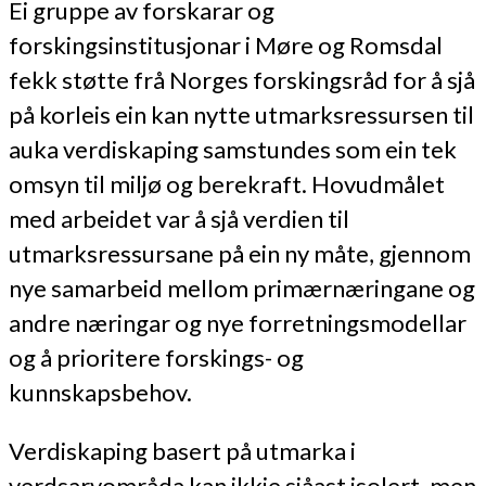
Ei gruppe av forskarar og
forskingsinstitusjonar i Møre og Romsdal
fekk støtte frå Norges forskingsråd for å sjå
på korleis ein kan nytte utmarksressursen til
auka verdiskaping samstundes som ein tek
omsyn til miljø og berekraft. Hovudmålet
med arbeidet var å sjå verdien til
utmarksressursane på ein ny måte, gjennom
nye samarbeid mellom primærnæringane og
andre næringar og nye forretningsmodellar
og å prioritere forskings- og
kunnskapsbehov.
Verdiskaping basert på utmarka i
verdsarvområda kan ikkje sjåast isolert, men