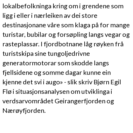
lokalbefolkninga kring om i grendene som
ligg i eller i nærleiken av dei store
destinasjonane våre som klaga på for mange
turistar, bubilar og forsøpling langs vegar og
rasteplassar. I fjordbotnane låg røyken frå
turistskipa sine tungoljedrivne
generatormotorar som skodde langs
fjellsidene og somme dagar kunne ein
kjenne det svi i augo» - slik skriv Bjørn Egil
Flø i situasjonsanalysen om utviklinga i
verdsarvområdet Geirangerfjorden og
Nærøyfjorden.