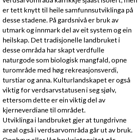
er tett knytt til heile samfunnsutviklinga på
desse stadene. På gardsnivå er bruk av
utmark og innmark del av eit system og ein
heilskap. Det tradisjonelle landbruket i
desse områda har skapt verdfulle
naturgode som biologisk mangfald, opne
turområde med høg rekreasjonsverdi,
turstiar og anna. Kulturlandskapet er også
viktig for verdsarvstatusen i seg sjølv,
ettersom dette er ein viktig del av
kjerneverdiane til området.
Utviklinga i landbruket gjer at tungdrivne
areal også i verdsarvområda går ut av bruk.
Opphøyr eller låg bruksintensitet går