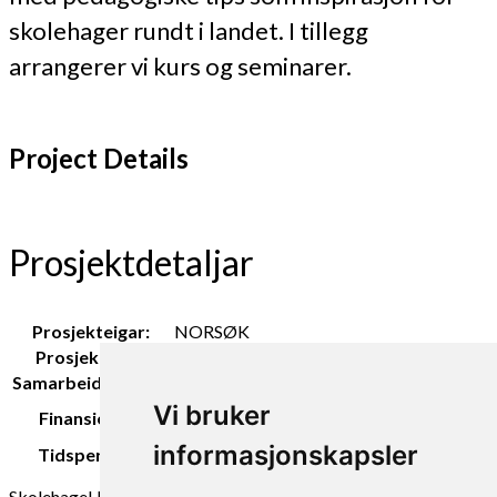
skolehager rundt i landet. I tillegg
arrangerer vi kurs og seminarer.
Project Details
Prosjektdetaljar
Prosjekteigar:
NORSØK
Prosjektleiar:
Kirsty McKinnon
Samarbeidspartar:
Grunnskolen i Tingvoll
Tingvoll Kommune, Landbruks og
Vi bruker
Finansiering:
matdepartementet
informasjonskapsler
Tidsperiode:
2020 -
Skolehage
Undervisning
Kosthold