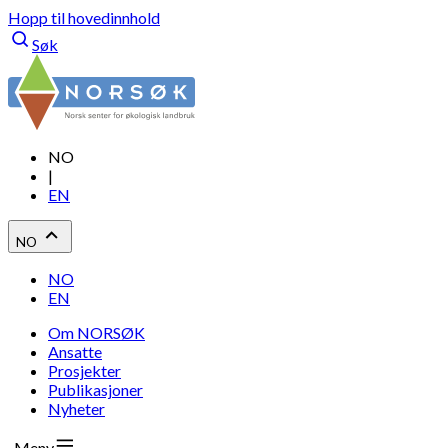
Hopp til hovedinnhold
Søk
NO
|
EN
NO
NO
EN
Om NORSØK
Ansatte
Prosjekter
Publikasjoner
Nyheter
Meny