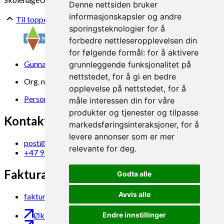
Denne nettsiden bruker
informasjonskapsler og andre
Til toppen
sporingsteknologier for å
forbedre nettleseropplevelsen din
for følgende formål:
for å aktivere
Gunnars veg 6, 6630 Tingvoll
grunnleggende funksjonalitet på
nettstedet
,
for å gi en bedre
Org. nr. 969 840 383
opplevelse på nettstedet
,
for å
Personvern
måle interessen din for våre
produkter og tjenester og tilpasse
Kontakt oss
markedsføringsinteraksjoner
,
for å
levere annonser som er mer
post@norsok.no
relevante for deg
.
+47 930 09 884
Fakturamottak
Godta alle
Avvis alle
faktura@norsok.no
Økobloggen
Endre innstillinger