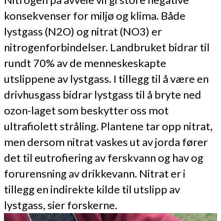
konsekvenser for miljø og klima. Både
lystgass (N2O) og nitrat (NO3) er
nitrogenforbindelser. Landbruket bidrar til
rundt 70% av de menneskeskapte
utslippene av lystgass. I tillegg til å være en
drivhusgass bidrar lystgass til å bryte ned
ozon-laget som beskytter oss mot
ultrafiolett stråling. Plantene tar opp nitrat,
men dersom nitrat vaskes ut av jorda fører
det til eutrofiering av ferskvann og hav og
forurensning av drikkevann. Nitrat er i
tillegg en indirekte kilde til utslipp av
lystgass, sier forskerne.