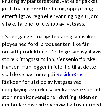
knusing av planterestene, våt eller pakket
jord, frysing deretter tining, opptørking
etterfulgt av regn eller vanning og sur jord
vil øke farene for utslipp av lystgass.
- Noen ganger må høsteklare grønnsaker
pløyes ned fordi produsenten ikke får
omsatt produktene. Dette gir sannsynligvis
store klimagassutslipp, sier seniorforsker
Hansen. Hun legger imidlertid til at dette
skal de se nærmere på i
ResidueGas
.
Risikoen for utslipp av lystgass ved
nedpløying av grønnsaker kan være spesielt
stor innen konvensjonell dyrking, siden en
der bruker mye nitrogengjødsel og dermed