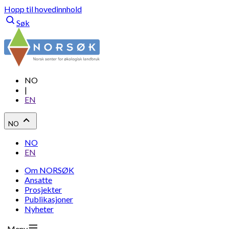
Hopp til hovedinnhold
Søk
NO
|
EN
NO
NO
EN
Om NORSØK
Ansatte
Prosjekter
Publikasjoner
Nyheter
Meny