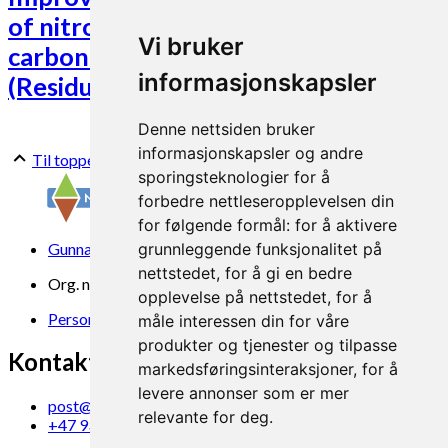
of nitrous oxide emissions and soil
Vi bruker
carbon storage from crop residues
informasjonskapsler
(ResidueGas)
Denne nettsiden bruker
informasjonskapsler og andre
Til toppen
sporingsteknologier for å
forbedre nettleseropplevelsen din
for følgende formål:
for å aktivere
Gunnars veg 6, 6630 Tingvoll
grunnleggende funksjonalitet på
nettstedet
,
for å gi en bedre
Org. nr. 969 840 383
opplevelse på nettstedet
,
for å
Personvern
måle interessen din for våre
produkter og tjenester og tilpasse
Kontakt oss
markedsføringsinteraksjoner
,
for å
levere annonser som er mer
post@norsok.no
relevante for deg
.
+47 930 09 884