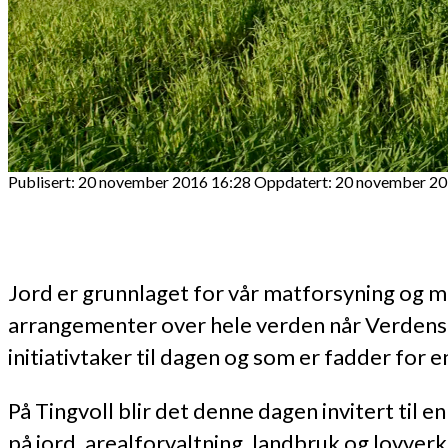
Publisert: 20 november 2016 16:28
Oppdatert: 20 november 20
Jord er grunnlaget for vår matforsyning og m
arrangementer over hele verden når Verdens
initiativtaker til dagen og som er fadder for
På Tingvoll blir det denne dagen invitert til
på jord, arealforvaltning, landbruk og lovve