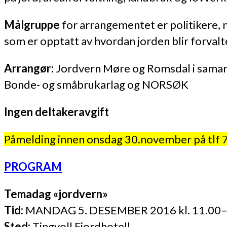
Målgruppe
for arrangementet er politikere,
som er opptatt av hvordan jorden blir forvalt
Arrangør:
Jordvern Møre og Romsdal i sama
Bonde- og småbrukarlag og NORSØK
Ingen deltakeravgift
Påmelding innen onsdag 30.november på tlf 7
PROGRAM
Temadag «jordvern»
Tid:
MANDAG 5. DESEMBER 2016 kl. 11.00–
Sted:
Tingvoll Fjordhotell