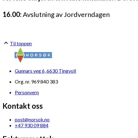
16.00:
Avslutning av Jordverndagen
Til toppen
Gunnars veg 6, 6630 Tingvoll
Org. nr. 969 840 383
Personvern
Kontakt oss
post@norsok.no
+47 930 09 884