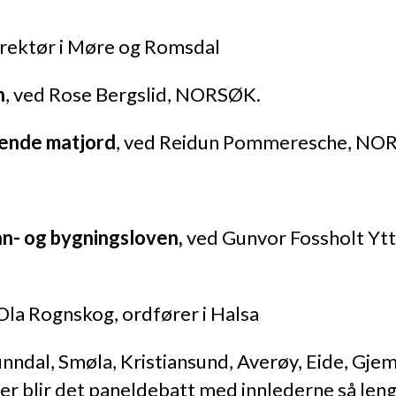
rektør i Møre og Romsdal
n
, ved Rose Bergslid, NORSØK.
vende matjord
, ved Reidun Pommeresche, NO
an- og bygningsloven,
ved Gunvor Fossholt Ytt
Ola Rognskog, ordfører i Halsa
Sunndal, Smøla, Kristiansund, Averøy, Eide, Gje
r blir det paneldebatt med innlederne så lenge 