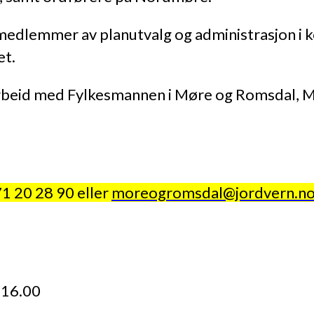
 medlemmer av planutvalg og administrasjon i 
et.
rbeid med Fylkesmannen i Møre og Romsdal, 
1 20 28 90 eller
moreogromsdal@jordvern.n
16.00