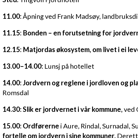
11.00:
Åpning ved Frank Madsøy, landbruksdi
11.15:
Bonden – en forutsetning for jordver
12.15:
Matjordas økosystem, om livet i ei le
13.00–14.00:
Lunsj på hotellet
14.00:
Jordvern og reglene i jordloven og pl
Romsdal
14.30:
Slik er jordvernet i vår kommune,
ved 
15.00:
Ordførerne
i Aure, Rindal, Surnadal, 
fortelle om jordvern i sine kommuner.
Derette