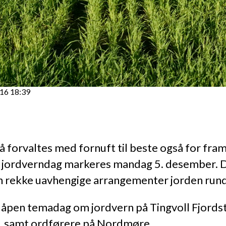
16 18:39
å forvaltes med fornuft til beste også for fra
 jordverndag markeres mandag 5. desember. D
 en rekke uavhengige arrangementer jorden rund
 en åpen temadag om jordvern på Tingvoll Fjords
rk, samt ordførere på Nordmøre.