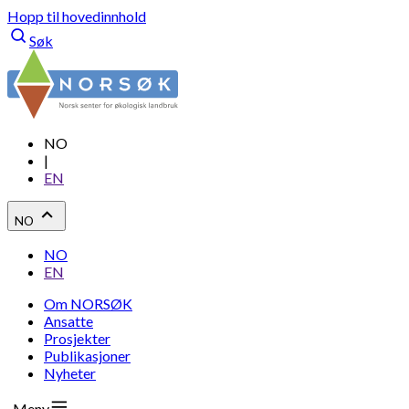
Hopp til hovedinnhold
Søk
NO
|
EN
NO
NO
EN
Om NORSØK
Ansatte
Prosjekter
Publikasjoner
Nyheter
Meny