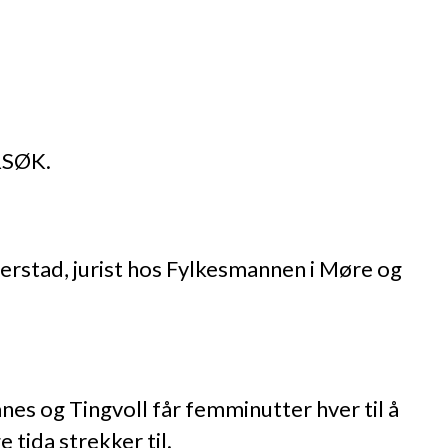
RSØK.
erstad, jurist hos Fylkesmannen i Møre og
mnes og Tingvoll får femminutter hver til å
tida strekker til.