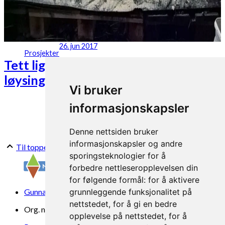
26. jun 2017
Prosjekter
Tett liggeareal til sau – praktiske
løysingar
Vi bruker
informasjonskapsler
Denne nettsiden bruker
informasjonskapsler og andre
Til toppen
sporingsteknologier for å
forbedre nettleseropplevelsen din
for følgende formål:
for å aktivere
Gunnars veg 6, 6630 Tingvoll
grunnleggende funksjonalitet på
nettstedet
,
for å gi en bedre
Org. nr. 969 840 383
opplevelse på nettstedet
,
for å