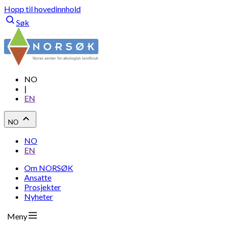
Hopp til hovedinnhold
Søk
NO
|
EN
NO
NO
EN
Om NORSØK
Ansatte
Prosjekter
Nyheter
Meny