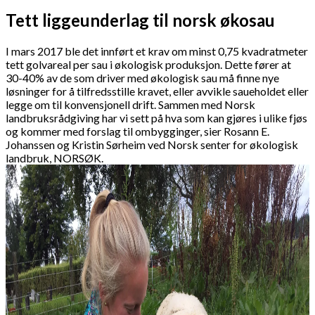
Tett liggeunderlag til norsk økosau
I mars 2017 ble det innført et krav om minst 0,75 kvadratmeter
tett golvareal per sau i økologisk produksjon. Dette fører at
30-40% av de som driver med økologisk sau må finne nye
løsninger for å tilfredsstille kravet, eller avvikle saueholdet eller
legge om til konvensjonell drift. Sammen med Norsk
landbruksrådgiving har vi sett på hva som kan gjøres i ulike fjøs
og kommer med forslag til ombygginger, sier Rosann E.
Johanssen og Kristin Sørheim ved Norsk senter for økologisk
landbruk, NORSØK.