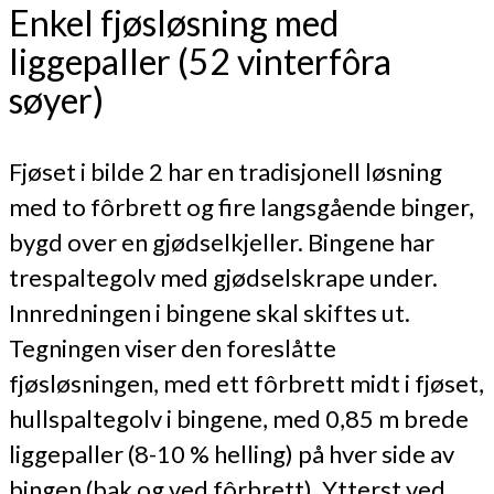
Enkel fjøsløsning med
liggepaller (52 vinterfôra
søyer)
Fjøset i bilde 2 har en tradisjonell løsning
med to fôrbrett og fire langsgående binger,
bygd over en gjødselkjeller. Bingene har
trespaltegolv med gjødselskrape under.
Innredningen i bingene skal skiftes ut.
Tegningen viser den foreslåtte
fjøsløsningen, med ett fôrbrett midt i fjøset,
hullspaltegolv i bingene, med 0,85 m brede
liggepaller (8-10 % helling) på hver side av
bingen (bak og ved fôrbrett). Ytterst ved