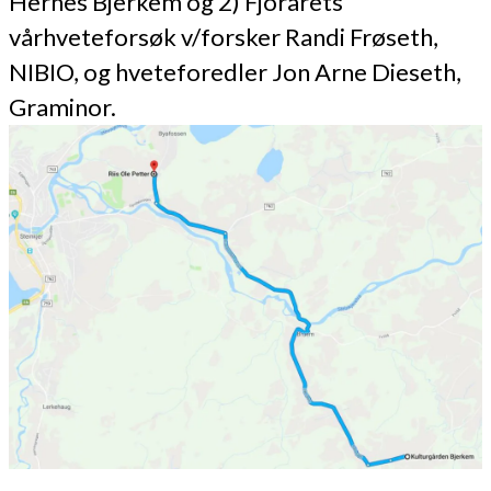
Hernes Bjerkem og 2) Fjorårets
vårhveteforsøk v/forsker Randi Frøseth,
NIBIO, og hveteforedler Jon Arne Dieseth,
Graminor.