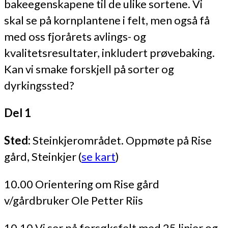
bakeegenskapene til de ulike sortene. Vi
skal se på kornplantene i felt, men også få
med oss fjorårets avlings- og
kvalitetsresultater, inkludert prøvebaking.
Kan vi smake forskjell på sorter og
dyrkingssted?
Del 1
Sted:
Steinkjerområdet. Oppmøte på Rise
gård, Steinkjer (
se kart
)
10.00 Orientering om Rise gård
v/gårdbruker Ole Petter Riis
10.10 Vi ser på forsøksfelt med 25 linjer og