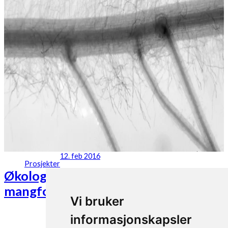
12. feb 2016
Prosjekter
Økologisk planteforedling for økt
mangfold (COBRA)
Vi bruker
informasjonskapsler