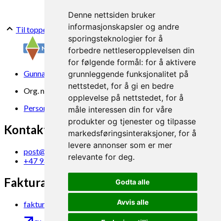
Denne nettsiden bruker
informasjonskapsler og andre
Til toppen
sporingsteknologier for å
forbedre nettleseropplevelsen din
for følgende formål:
for å aktivere
Gunnars veg 6, 6630 Tingvoll
grunnleggende funksjonalitet på
nettstedet
,
for å gi en bedre
Org. nr. 969 840 383
opplevelse på nettstedet
,
for å
Personvern
måle interessen din for våre
produkter og tjenester og tilpasse
Kontakt oss
markedsføringsinteraksjoner
,
for å
levere annonser som er mer
post@norsok.no
relevante for deg
.
+47 930 09 884
Fakturamottak
Godta alle
Avvis alle
faktura@norsok.no