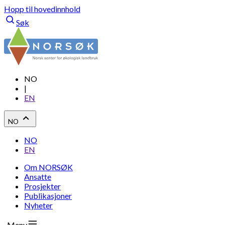
Hopp til hovedinnhold
Søk
NO
|
EN
NO
NO
EN
Om NORSØK
Ansatte
Prosjekter
Publikasjoner
Nyheter
Meny