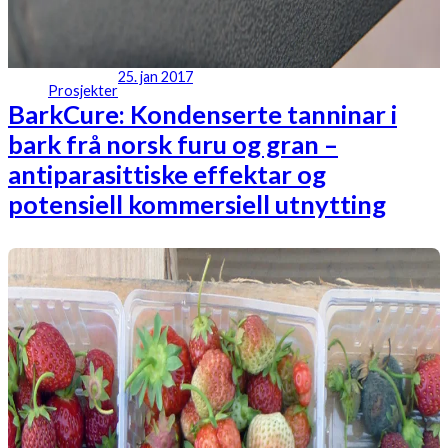
25. jan 2017
Prosjekter
BarkCure: Kondenserte tanninar i
bark frå norsk furu og gran –
antiparasittiske effektar og
potensiell kommersiell utnytting