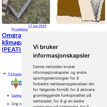
17. jun 2019
Prosjekter
Omgraving av myr for å redusere
klimagassutslepp frå organisk jord
Vi bruker
(PEATINVERT)
informasjonskapsler
Denne nettsiden bruker
informasjonskapsler og andre
Til toppen
sporingsteknologier for å
forbedre nettleseropplevelsen din
for følgende formål:
for å aktivere
Gunnars veg 6, 6630 Tingvoll
grunnleggende funksjonalitet på
nettstedet
,
for å gi en bedre
Org. nr. 969 840 383
opplevelse på nettstedet
,
for å