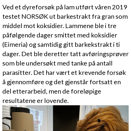
Ved et dyreforsøk på lam utført våren 2019
testet NORSØK ut barkestrakt fra gran som
middel mot koksidier. Lammene ble i tre
påfølgende dager smittet med koksidier
(Eimeria) og samtidig gitt barkekstrakt i ti
dager. Det ble deretter tatt avføringsprøver
som ble undersøkt med tanke på antall
parasitter. Det har vært et krevende forsøk
å gjennomføre og det gjenstår fortsatt en
del etterarbeid, men de foreløpige
resultatene er lovende.