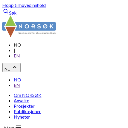
Hopp til hovedinnhold
Søk
NO
|
EN
NO
NO
EN
Om NORSØK
Ansatte
Prosjekter
Publikasjoner
Nyheter
Meny