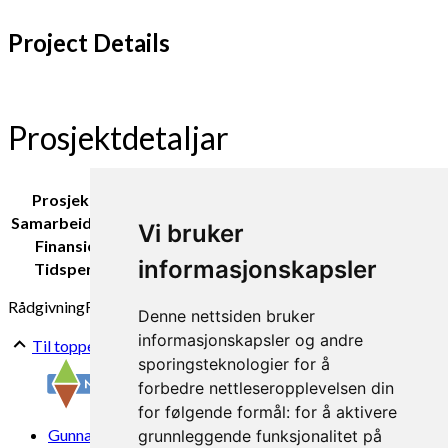
Project Details
Prosjektdetaljar
Prosjektleiar:
Grete Lene Serikstad
Samarbeidspartar:
Norsk landbruksrådgiving
Vi bruker
Finansiering:
Landbruksdirektoratet
informasjonskapsler
Tidsperiode:
2020-2022
Rådgivning
Feltforsøk
Formidling
NLR
Denne nettsiden bruker
informasjonskapsler og andre
Til toppen
sporingsteknologier for å
forbedre nettleseropplevelsen din
for følgende formål:
for å aktivere
Gunnars veg 6, 6630 Tingvoll
grunnleggende funksjonalitet på