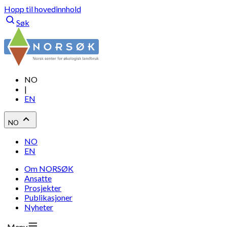
Hopp til hovedinnhold
Søk
NO
|
EN
NO
NO
EN
Om NORSØK
Ansatte
Prosjekter
Publikasjoner
Nyheter
Meny