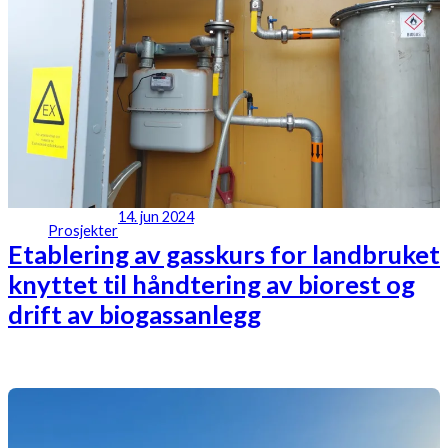
14. jun 2024
Prosjekter
Etablering av gasskurs for landbruket
knyttet til håndtering av biorest og
drift av biogassanlegg