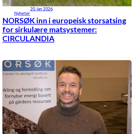
20. jan 2026
Nyheter
NORSØK inn i europeisk storsatsing
for sirkulære matsystemer:
CIRCULANDIA