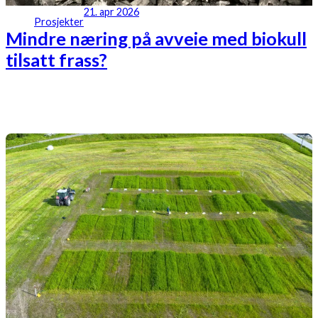
21. apr 2026
Prosjekter
Mindre næring på avveie med biokull
tilsatt frass?