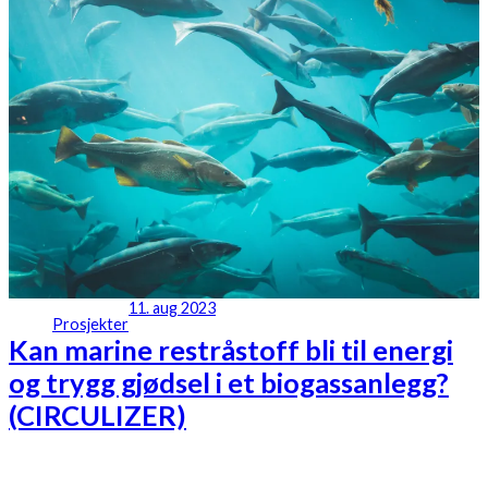
11. aug 2023
Prosjekter
Kan marine restråstoff bli til energi
og trygg gjødsel i et biogassanlegg?
(CIRCULIZER)