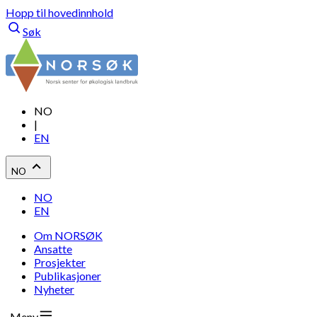
Hopp til hovedinnhold
Søk
NO
|
EN
NO
NO
EN
Om NORSØK
Ansatte
Prosjekter
Publikasjoner
Nyheter
Meny