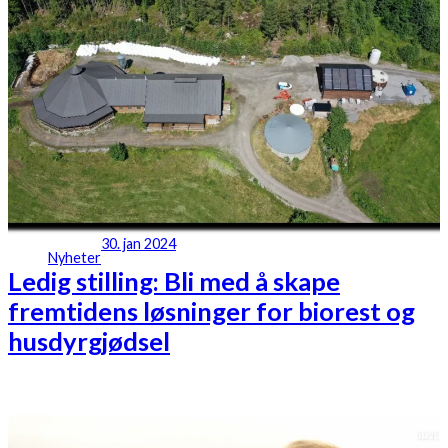
30. jan 2024
Nyheter
Ledig stilling: Bli med å skape
fremtidens løsninger for biorest og
husdyrgjødsel