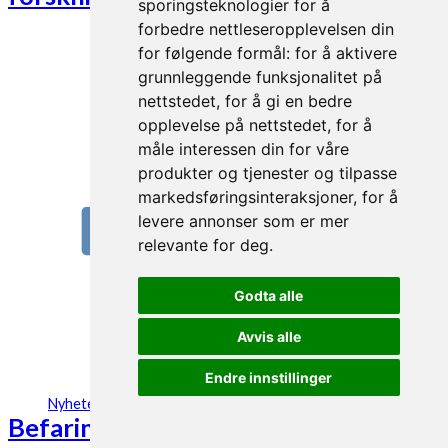
sporingsteknologier for å
forbedre nettleseropplevelsen din
for følgende formål:
for å aktivere
grunnleggende funksjonalitet på
nettstedet
,
for å gi en bedre
opplevelse på nettstedet
,
for å
måle interessen din for våre
produkter og tjenester og tilpasse
markedsføringsinteraksjoner
,
for å
levere annonser som er mer
relevante for deg
.
Godta alle
Avvis alle
Endre innstillinger
27. aug 2021
Nyheter
Befaring på nytt biogassanlegg på