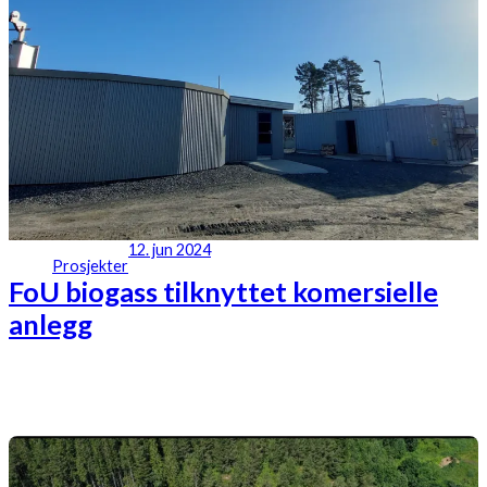
12. jun 2024
Prosjekter
FoU biogass tilknyttet komersielle
anlegg