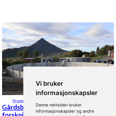
Vi bruker
informasjonskapsler
06. okt 2021
Prosjekter
Denne nettsiden bruker
Gårdsbaserte biogassanlegg som
informasjonskapsler og andre
forsknings- og opplæringsarena