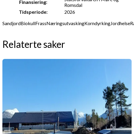
Finansiering:
Romsdal
Tidsperiode:
2026
Sandjord
Biokull
Frass
Næringsutvasking
Korndyrking
Jordhelse
R
Relaterte saker