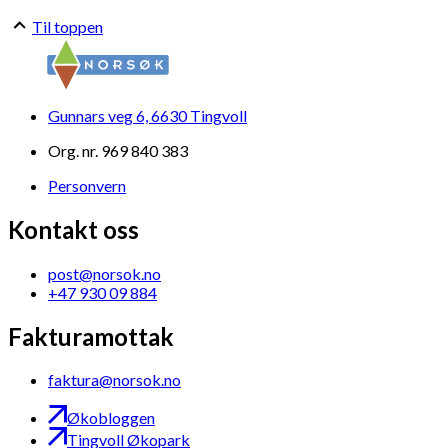
Til toppen
Gunnars veg 6, 6630 Tingvoll
Org. nr. 969 840 383
Personvern
Kontakt oss
post@norsok.no
+47 930 09 884
Fakturamottak
faktura@norsok.no
Økobloggen
Tingvoll Økopark