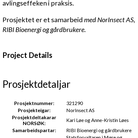
avlingseffeken i praksis.
Prosjektet er et samarbeid
med NorInsect AS,
RIBI Bioenergi og gårdbrukere.
Project Details
Prosjektdetaljar
Prosjektnummer:
321290
Prosjekteigar:
NorInsect AS
Prosjektdeltakarar
Kari Løe og Anne-Kristin Løes
NORSØK:
Samarbeidspartar:
RIBI Bioenergi og gårdbrukere
Statsforvaltaren i Møre og