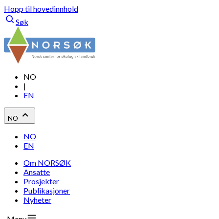
Hopp til hovedinnhold
Søk
NO
|
EN
NO
NO
EN
Om NORSØK
Ansatte
Prosjekter
Publikasjoner
Nyheter
Meny