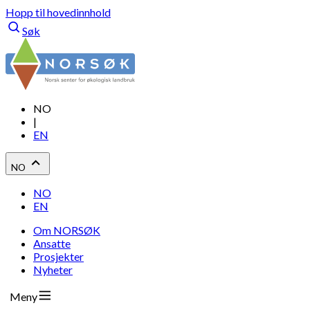
Hopp til hovedinnhold
Søk
NO
|
EN
NO
NO
EN
Om NORSØK
Ansatte
Prosjekter
Nyheter
Meny