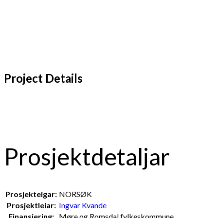
Project Details
Prosjektdetaljar
Prosjekteigar:
NORSØK
Prosjektleiar:
Ingvar Kvande
Finansiering:
Møre og Romsdal fylkeskommune