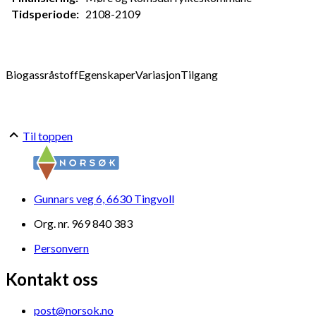
Tidsperiode:
2108-2109
Biogassråstoff
Egenskaper
Variasjon
Tilgang
Til toppen
Gunnars veg 6, 6630 Tingvoll
Org. nr. 969 840 383
Personvern
Kontakt oss
post@norsok.no