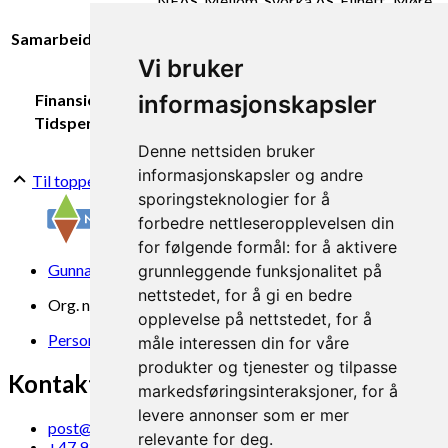
NEAS, Mellom, Svorka AS, Elinett', Møre
og Romsdal Bondelag, Møre og Romsdal
Samarbeidspartar:
småbrukarlag, Norsk
landbruksrådgiving og Statsforvalteren i
Vi bruker
Møre og Romsdal
informasjonskapsler
Finansiering:
Møre og Romsdal Fylkeskommune
Tidsperiode:
2023-2025
Denne nettsiden bruker
informasjonskapsler og andre
Til toppen
sporingsteknologier for å
forbedre nettleseropplevelsen din
for følgende formål:
for å aktivere
Gunnars veg 6, 6630 Tingvoll
grunnleggende funksjonalitet på
nettstedet
,
for å gi en bedre
Org. nr. 969 840 383
opplevelse på nettstedet
,
for å
Personvern
måle interessen din for våre
produkter og tjenester og tilpasse
Kontakt oss
markedsføringsinteraksjoner
,
for å
levere annonser som er mer
post@norsok.no
relevante for deg
.
+47 930 09 884