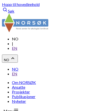
Hopp til hovedinnhold
Søk
NO
|
EN
NO
NO
EN
Om NORSØK
Ansatte
Prosjekter
Publikasjoner
Nyheter
Meny