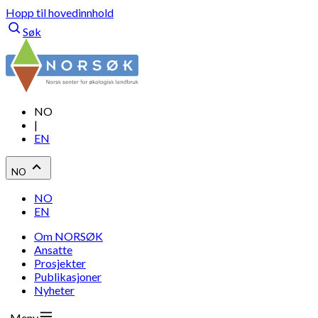
Hopp til hovedinnhold
Søk
NO
|
EN
NO
NO
EN
Om NORSØK
Ansatte
Prosjekter
Publikasjoner
Nyheter
Meny