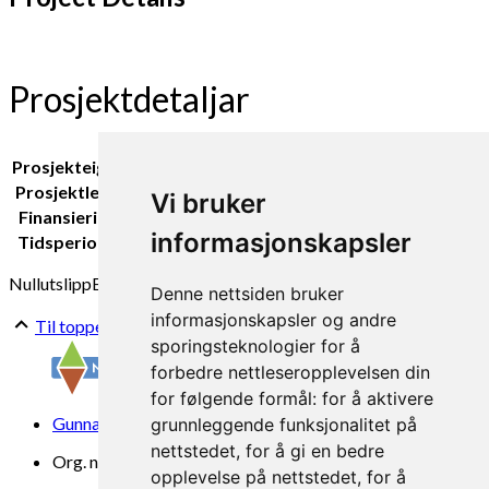
Prosjektdetaljar
Prosjekteigar:
NORSØK
Prosjektleiar:
Ingvar Kvande
Vi bruker
Finansiering:
Landbruks- og matdepartementet
informasjonskapsler
Tidsperiode:
2020
Nullutslipp
Energi
Denne nettsiden bruker
informasjonskapsler og andre
Til toppen
sporingsteknologier for å
forbedre nettleseropplevelsen din
for følgende formål:
for å aktivere
Gunnars veg 6, 6630 Tingvoll
grunnleggende funksjonalitet på
nettstedet
,
for å gi en bedre
Org. nr. 969 840 383
opplevelse på nettstedet
,
for å