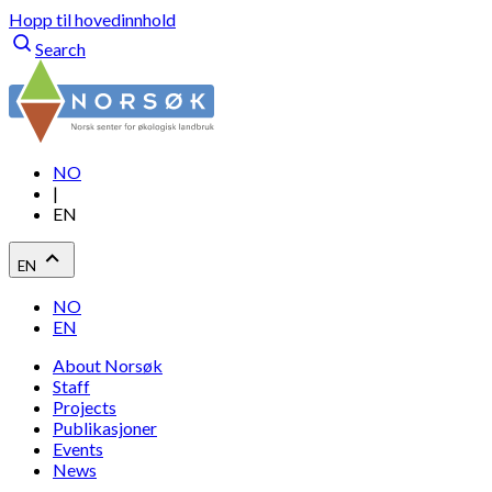
Hopp til hovedinnhold
Search
NO
|
EN
EN
NO
EN
About Norsøk
Staff
Projects
Publikasjoner
Events
News