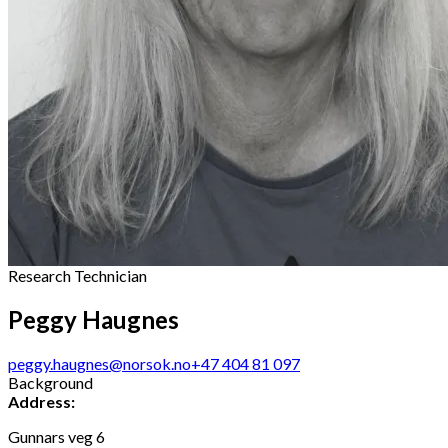
Research Technician
Peggy Haugnes
peggy.haugnes@norsok.no
+47 404 81 097
Background
Address:
Gunnars veg 6