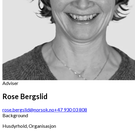
Adviser
Rose Bergslid
rose.bergslid@norsok.no
+47 930 03 808
Background
Husdyrhold, Organisasjon