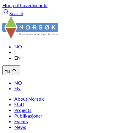
Hopp til hovedinnhold
Search
NO
|
EN
EN
NO
EN
About Norsøk
Staff
Projects
Publikasjoner
Events
News