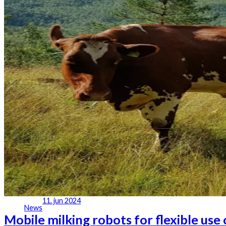
11. jun 2024
News
Mobile milking robots for flexible us