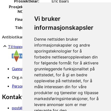
Prosjektleiar:
Eric Baars
Prosjektdeltakarar
Berit Marie Blomstrand
NORSØK:
JPMIAR Network Plus Call 2020
Vi bruker
Finansiering:
(EU)
informasjonskapsler
Tidsperiode:
2021 - 2022
Antibiotikaresistens
Alternativ antibiotika
Denne nettsiden bruker
informasjonskapsler og andre
Til toppen
sporingsteknologier for å
forbedre nettleseropplevelsen din
for følgende formål:
for å aktivere
Gunnars veg 6, 6630 Tingvoll
grunnleggende funksjonalitet på
nettstedet
,
for å gi en bedre
Org. nr. 969 840 383
opplevelse på nettstedet
,
for å
Personvern
måle interessen din for våre
produkter og tjenester og tilpasse
Kontakt oss
markedsføringsinteraksjoner
,
for å
levere annonser som er mer
post@norsok.no
relevante for deg
.