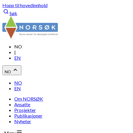
Hopp til hovedinnhold
Søk
NO
|
EN
NO
NO
EN
Om NORSØK
Ansatte
Prosjekter
Publikasjoner
Nyheter
Meny