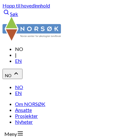
Hopp til hovedinnhold
Søk
NO
|
EN
NO
NO
EN
Om NORSØK
Ansatte
Prosjekter
Nyheter
Meny