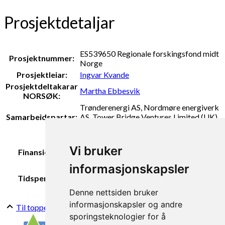
Prosjektdetaljar
ES539650 Regionale forskingsfond midt
Prosjektnummer:
Norge
Prosjektleiar:
Ingvar Kvande
Prosjektdeltakarar
Martha Ebbesvik
NORSØK:
Trønderenergi AS, Nordmøre energiverk
Samarbeidspartar:
AS, Tower Bridge Ventures Limited (UK),
Runde Miljøsenter AS og NIBIO
Regionale forskingsfond midt Norge,
Tower Bridge Venture Ltd,
Vi bruker
Finansiering:
Trønderenergi AS, Nordmøre energiverk
informasjonskapsler
AS
Tidsperiode:
2015-2016
Denne nettsiden bruker
informasjonskapsler og andre
Til toppen
sporingsteknologier for å