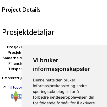
Project Details
Prosjektdetaljar
Prosjekteigar:
DebioInfo
Prosjektleiar:
Marte von Krogh, DebioInfo
Samarbeidspartar:
Kristiansund videregående skole
Vi bruker
Finansiering:
Landbruksdirektoratet
informasjonskapsler
Tidsperiode:
2019
Bærekraftig matvalg
Kretsløpbaserte matsystem
Denne nettsiden bruker
informasjonskapsler og andre
Til toppen
sporingsteknologier for å
forbedre nettleseropplevelsen din
for følgende formål:
for å aktivere