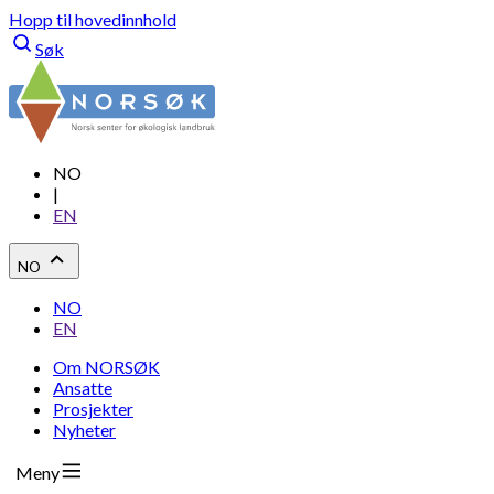
Hopp til hovedinnhold
Søk
NO
|
EN
NO
NO
EN
Om NORSØK
Ansatte
Prosjekter
Nyheter
Meny