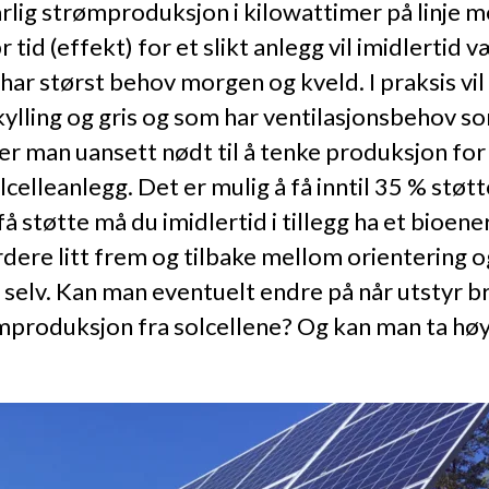
n årlig strømproduksjon i kilowattimer på linje 
d (effekt) for et slikt anlegg vil imidlertid væ
r størst behov morgen og kveld. I praksis vil
 kylling og gris og som har ventilasjonsbehov 
r man uansett nødt til å tenke produksjon for 
celleanlegg. Det er mulig å få inntil 35 % støt
 støtte må du imidlertid i tillegg ha et bioene
urdere litt frem og tilbake mellom orientering 
selv. Kan man eventuelt endre på når utstyr bru
roduksjon fra solcellene? Og kan man ta høyd