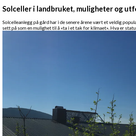
Solceller i landbruket, muligheter og ut
Solcelleanlegg på gård har i de senere årene vært et veldig popul
sett på som en mulighet til å «ta i et tak for klimaet». Hva er stat