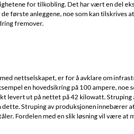
ghetene for tilkobling. Det har vært en del ek
de første anleggene, noe som kan tilskrives at
dring fremover.
t med nettselskapet, er for å avklare om infra
empel ­en hovedsikring på 100 ampere, noe so
 levert ut på nettet på 42 kilowatt. Struping
n dette. Struping av produksjonen innebærer at 
tåler. Fordelen med en slik løsning vil være at