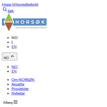
Hopp til hovedinnhold
Søk
NO
|
EN
NO
NO
EN
Om NORSØK
Ansatte
Prosjekter
Nyheter
Meny