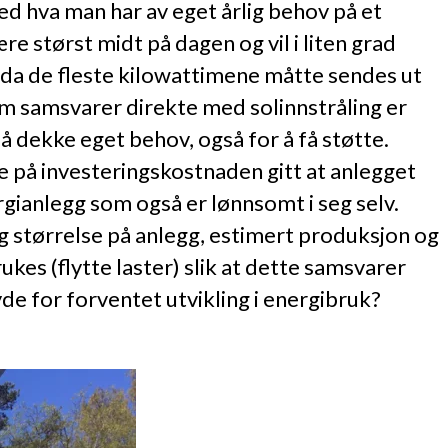
med hva man har av eget årlig behov på et
re størst midt på dagen og vil i liten grad
 da de fleste kilowattimene måtte sendes ut
som samsvarer direkte med solinnstråling er
å dekke eget behov, også for å få støtte.
te på investeringskostnaden gitt at anlegget
rgianlegg som også er lønnsomt i seg selv.
og størrelse på anlegg, estimert produksjon og
kes (flytte laster) slik at dette samsvarer
e for forventet utvikling i energibruk?