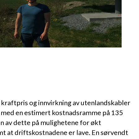
e kraftpris og innvirkning av utenlandskabler
res med en estimert kostnadsramme på 135
nn av dette på mulighetene for økt
mt at driftskostnadene er lave. En sørvendt