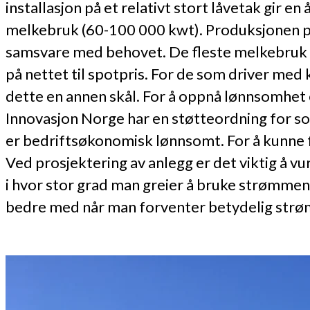
installasjon på et relativt stort låvetak gir e
melkebruk (60-100 000 kwt). Produksjonen pr ti
samsvare med behovet. De fleste melkebruk ha
på nettet til spotpris. For de som driver med
dette en annen skål. For å oppnå lønnsomhet e
Innovasjon Norge har en støtteordning for sol
er bedriftsøkonomisk lønnsomt. For å kunne få
Ved prosjektering av anlegg er det viktig å v
i hvor stor grad man greier å bruke strømmen 
bedre med når man forventer betydelig strømp