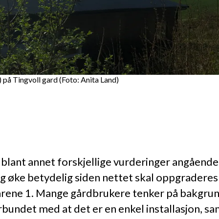
 på Tingvoll gard (Foto: Anita Land)
ed blant annet forskjellige vurderinger angåend
lig øke betydelig siden nettet skal oppgrade
e årene 1. Mange gårdbrukere tenker på bakgru
rbundet med at det er en enkel installasjon, sa