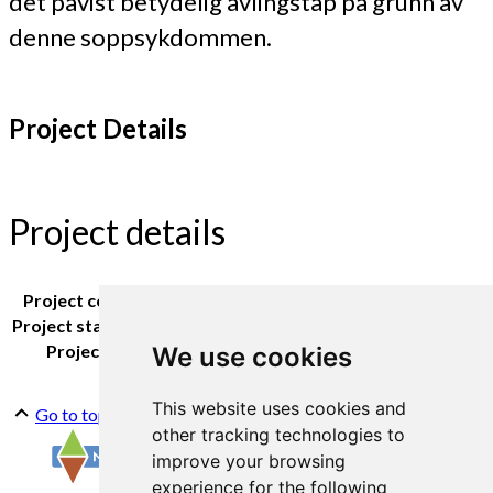
det påvist betydelig avlingstap på grunn av
denne soppsykdommen.
Project Details
Project details
Project coordinator:
Atle Wibe
Project staff NORSØK:
Atle Wibe
Project period:
2016
We use cookies
This website uses cookies and
Go to top
other tracking technologies to
improve your browsing
experience for the following