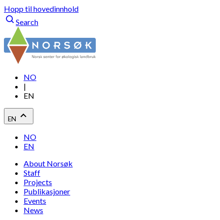
Hopp til hovedinnhold
Search
NO
|
EN
EN
NO
EN
About Norsøk
Staff
Projects
Publikasjoner
Events
News