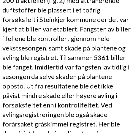
200 traktfeller (fig. 2) med attraherende
duftstoffer ble plassert i et toårig
forsøksfelt i Steinkjer kommune der det var
kjent at billen var etablert. Fangsten av biller
i fellene ble kontrollert gjennom hele
vekstsesongen, samt skade på plantene og
avling ble registret. Til sammen 5361 biller
ble fanget. Imidlertid var fangsten lav tidlig i
sesongen da selve skaden på plantene
oppsto. Ut fra resultatene ble det ikke
påvist mindre skade eller høyere avling i
forsøksfeltet enn i kontrollfeltet. Ved
avlingsregistreringen ble også skade
forårsaket gråskimmel registret. Her ble