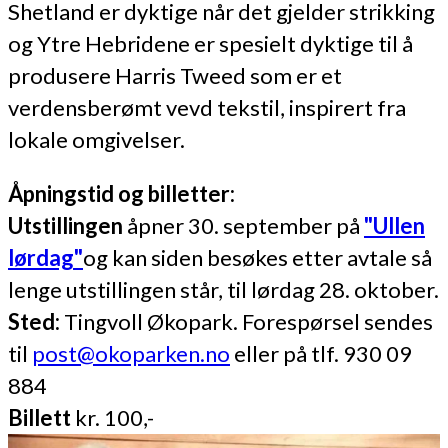
Shetland er dyktige når det gjelder strikking
og Ytre Hebridene er spesielt dyktige til å
produsere Harris Tweed som er et
verdensberømt vevd tekstil, inspirert fra
lokale omgivelser.
Åp
ningstid og billetter:
Utstillingen
åpner 30. september på
"Ullen
lørdag"
og kan siden besøkes etter avtale så
lenge utstillingen står, til lørdag 28. oktober.
Sted:
Tingvoll Økopark. Forespørsel sendes
til
post@okoparken.no
eller på tlf. 930 09
884
Billett
kr. 100,-