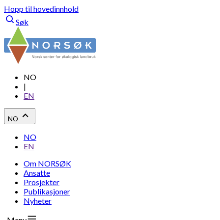
Hopp til hovedinnhold
Søk
NO
|
EN
NO
NO
EN
Om NORSØK
Ansatte
Prosjekter
Publikasjoner
Nyheter
Meny