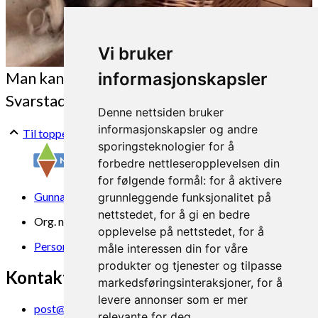
Vi bruker
Man kan lage mye av ull! (Foto: Karin Flatøy
informasjonskapsler
Svarstad)
Denne nettsiden bruker
informasjonskapsler og andre
Til toppen
sporingsteknologier for å
forbedre nettleseropplevelsen din
for følgende formål:
for å aktivere
Gunnars veg 6, 6630 Tingvoll
grunnleggende funksjonalitet på
nettstedet
,
for å gi en bedre
Org. nr. 969 840 383
opplevelse på nettstedet
,
for å
Personvern
måle interessen din for våre
produkter og tjenester og tilpasse
Kontakt oss
markedsføringsinteraksjoner
,
for å
levere annonser som er mer
post@norsok.no
relevante for deg
.