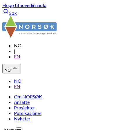
Hopp til hovedinnhold
Søk
NO
|
EN
NO
NO
EN
Om NORSØK
Ansatte
Prosjekter
Publikasjoner
Nyheter
Meny