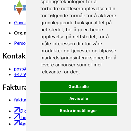
sporingsteknologier for å
forbedre nettleseropplevelsen din
for følgende formål:
for å aktivere
Gunnars veg 6, 6630 Tingvoll
grunnleggende funksjonalitet på
nettstedet
,
for å gi en bedre
Org. nr. 969 840 383
opplevelse på nettstedet
,
for å
Personvern
måle interessen din for våre
produkter og tjenester og tilpasse
Kontakt oss
markedsføringsinteraksjoner
,
for å
levere annonser som er mer
post@norsok.no
relevante for deg
.
+47 930 09 884
Fakturamottak
Godta alle
Avvis alle
faktura@norsok.no
Endre innstillinger
Økobloggen
Tingvoll Økopark
Agropub